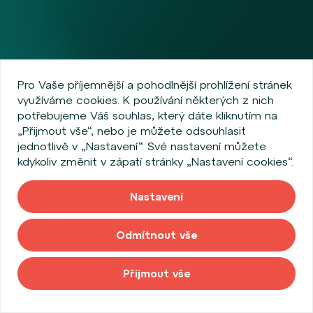
Pro Vaše příjemnější a pohodlnější prohlížení stránek
využíváme cookies. K používání některých z nich
potřebujeme Váš souhlas, který dáte kliknutím na
„Přijmout vše“, nebo je můžete odsouhlasit
Partners distribution channels
Retail
jednotlivě v „Nastavení“. Své nastavení můžete
Provided by WOOD Retail Investments
kdykoliv změnit v zápatí stránky „Nastavení cookies“.
Investment portal
Portal for retail clients - ETF portfolios and others
Nastavení
Privacy policy
Cookies policy
Cookies settings
Odmítnout vše
Copyright © 2026 WOOD & Company
Přijmout vše